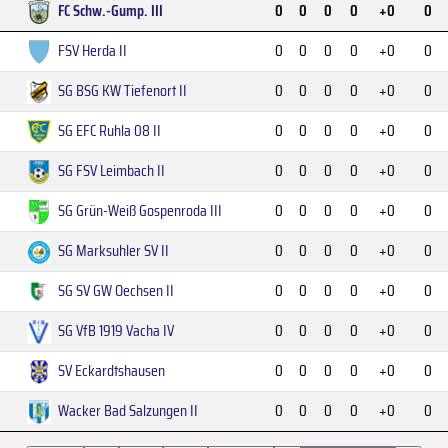
FC Schw.-Gump. III
0
0
0
0
+0
0
FSV Herda II
0
0
0
0
+0
0
SG BSG KW Tiefenort II
0
0
0
0
+0
0
SG EFC Ruhla 08 II
0
0
0
0
+0
0
SG FSV Leimbach II
0
0
0
0
+0
0
SG Grün-Weiß Gospenroda III
0
0
0
0
+0
0
SG Marksuhler SV II
0
0
0
0
+0
0
SG SV GW Oechsen II
0
0
0
0
+0
0
SG VfB 1919 Vacha IV
0
0
0
0
+0
0
SV Eckardtshausen
0
0
0
0
+0
0
Wacker Bad Salzungen II
0
0
0
0
+0
0