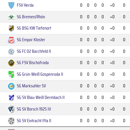
FSV Herda
0
0
0
0
+0
0
SG Bremen/Rhön
0
0
0
0
+0
0
SG BSG KW Tiefenort
0
0
0
0
+0
0
SG Empor Kloster
0
0
0
0
+0
0
SG FC 02 Barchfeld II
0
0
0
0
+0
0
SG FSV Bischofroda
0
0
0
0
+0
0
SG Grün-Weiß Gospenroda II
0
0
0
0
+0
0
SG Marksuhler SV
0
0
0
0
+0
0
SG SV Blau-Weiß Dermbach II
0
0
0
0
+0
0
SG SV Borsch 1925 III
0
0
0
0
+0
0
SG SV Eintracht Ifta II
0
0
0
0
+0
0