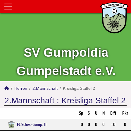
SV Gumpoldia
Gumpelstadt e.V.
Herren
2.Mannschaft
Kreisliga Staffel 2
2.Mannschaft :
Kreisliga Staffel 2
Sp
S
U
N
Diff
Pkt
FC Schw.-Gump. II
0
0
0
0
+0
0