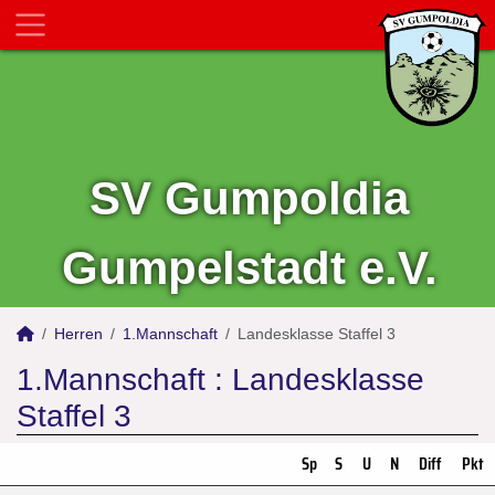
SV Gumpoldia
Gumpelstadt e.V.
Herren
1.Mannschaft
Landesklasse Staffel 3
1.Mannschaft :
Landesklasse
Staffel 3
Sp
S
U
N
Diff
Pkt