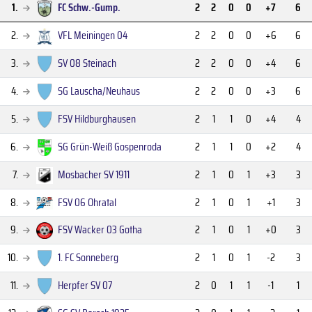
1.
FC Schw.-Gump.
2
2
0
0
+7
6
2.
VFL Meiningen 04
2
2
0
0
+6
6
3.
SV 08 Steinach
2
2
0
0
+4
6
4.
SG Lauscha/Neuhaus
2
2
0
0
+3
6
5.
FSV Hildburghausen
2
1
1
0
+4
4
6.
SG Grün-Weiß Gospenroda
2
1
1
0
+2
4
7.
Mosbacher SV 1911
2
1
0
1
+3
3
8.
FSV 06 Ohratal
2
1
0
1
+1
3
9.
FSV Wacker 03 Gotha
2
1
0
1
+0
3
10.
1. FC Sonneberg
2
1
0
1
-2
3
11.
Herpfer SV 07
2
0
1
1
-1
1