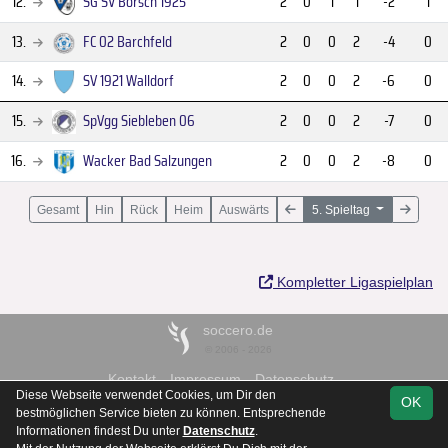
12.
SG SV Borsch 1925
2
0
1
1
-2
1
13.
FC 02 Barchfeld
2
0
0
2
-4
0
14.
SV 1921 Walldorf
2
0
0
2
-6
0
15.
SpVgg Siebleben 06
2
0
0
2
-7
0
16.
Wacker Bad Salzungen
2
0
0
2
-8
0
Gesamt
Hin
Rück
Heim
Auswärts
5. Spieltag
Kompletter Ligaspielplan
soccero.de
© 2006 - 2026
Kontakt
Impressum
Datenschutz
Diese Webseite verwendet Cookies, um Dir den
OK
bestmöglichen Service bieten zu können. Entsprechende
Informationen findest Du unter
Datenschutz
.